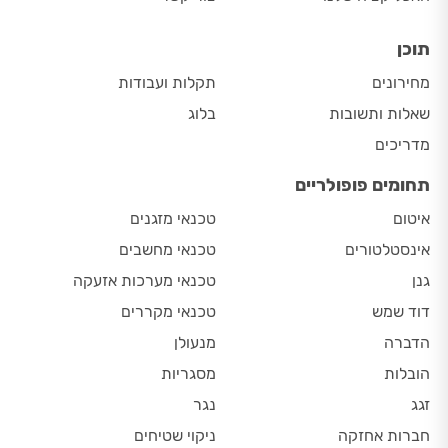
תוכן
מחירונים
תקלות ועבודות
שאלות ותשובות
בלוג
מדריכים
תחומים פופולריים
איטום
טכנאי מזגנים
אינסטלטורים
טכנאי מחשבים
גנן
טכנאי מערכות אזעקה
דוד שמש
טכנאי מקררים
הדברה
מנעולן
הובלות
מסגריות
זגג
נגר
חברות אחזקה
ניקוי שטיחים