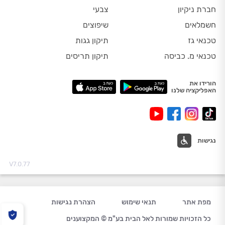
חברת ניקיון
צבעי
חשמלאים
שיפוצים
טכנאי גז
תיקון גגות
טכנאי מ. כביסה
תיקון תריסים
הורידו את
האפליקציה שלנו
נגישות
V7.0.77
מפת אתר
תנאי שימוש
הצהרת נגישות
כל הזכויות שמורות לאל הבית בע"מ © המקצוענים