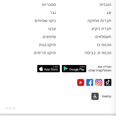
הובלות
מסגריות
זגג
נגר
חברות אחזקה
ניקוי שטיחים
חברת ניקיון
צבעי
חשמלאים
שיפוצים
טכנאי גז
תיקון גגות
טכנאי מ. כביסה
תיקון תריסים
הורידו את
האפליקציה שלנו
נגישות
V7.0.77