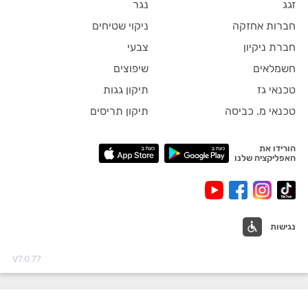
זגג
נגר
חברות אחזקה
ניקוי שטיחים
חברת ניקיון
צבעי
חשמלאים
שיפוצים
טכנאי גז
תיקון גגות
טכנאי מ. כביסה
תיקון תריסים
הורידו את
האפליקציה שלנו
נגישות
V7.0.77