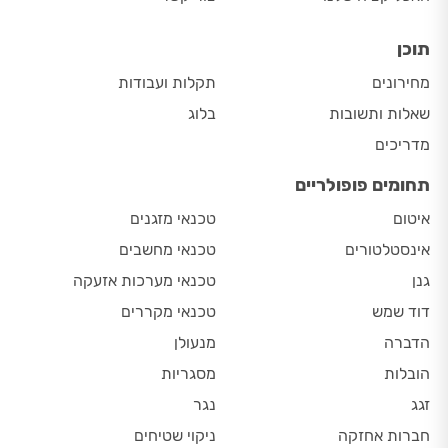
תוכן
מחירונים
תקלות ועבודות
שאלות ותשובות
בלוג
מדריכים
תחומים פופולריים
איטום
טכנאי מזגנים
אינסטלטורים
טכנאי מחשבים
גנן
טכנאי מערכות אזעקה
דוד שמש
טכנאי מקררים
הדברה
מנעולן
הובלות
מסגריות
זגג
נגר
חברות אחזקה
ניקוי שטיחים