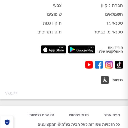
חברת ניקיון
צבעי
חשמלאים
שיפוצים
טכנאי גז
תיקון גגות
טכנאי מ. כביסה
תיקון תריסים
הורידו את
האפליקציה שלנו
נגישות
V7.0.77
מפת אתר
תנאי שימוש
הצהרת נגישות
כל הזכויות שמורות לאל הבית בע"מ © המקצוענים