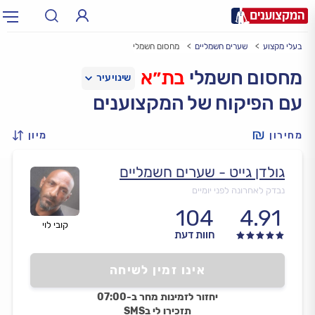
בעלי מקצוע
שערים חשמליים
מחסום חשמלי
תחום:
אינסטלטור, חשמלאי…
תחום
מחסום חשמלי
בת״א
עם הפיקוח של המקצוענים
עיר:
תל אביב, חיפה…
עיר
מחירון
מיון
גולדן גייט - שערים חשמליים
נבדק לאחרונה לפני יומיים
104
4.91
קובי לוי
חוות דעת
אינו זמין לשיחה
יחזור לזמינות מחר ב-07:00
תזכירו לי בSMS