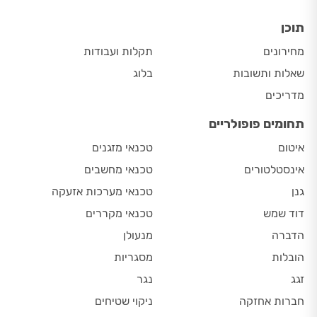
תוכן
מחירונים
תקלות ועבודות
שאלות ותשובות
בלוג
מדריכים
תחומים פופולריים
איטום
טכנאי מזגנים
אינסטלטורים
טכנאי מחשבים
גנן
טכנאי מערכות אזעקה
דוד שמש
טכנאי מקררים
הדברה
מנעולן
הובלות
מסגריות
זגג
נגר
חברות אחזקה
ניקוי שטיחים