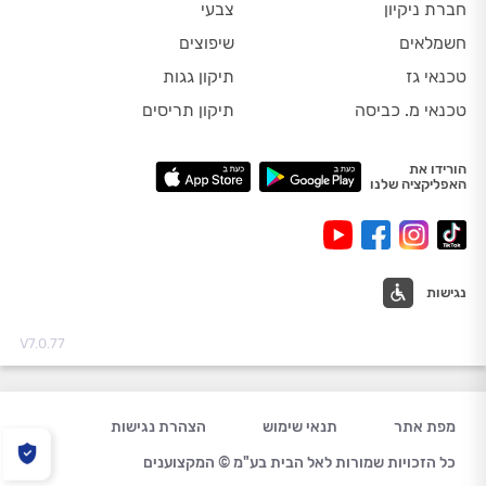
חברת ניקיון
צבעי
חשמלאים
שיפוצים
טכנאי גז
תיקון גגות
טכנאי מ. כביסה
תיקון תריסים
הורידו את
האפליקציה שלנו
נגישות
V7.0.77
מפת אתר
תנאי שימוש
הצהרת נגישות
כל הזכויות שמורות לאל הבית בע"מ © המקצוענים