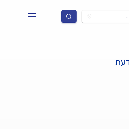
.
דעת