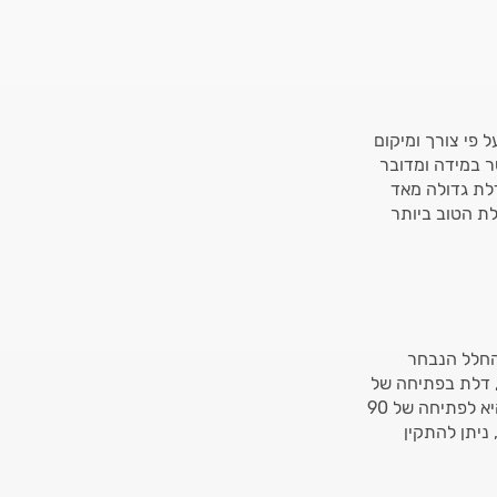
 פי צורך ומיקום
ר מקלחון לדוגמה, העובי המקובל יהיה 8 מ"מ כאשר במידה ומדובר
 חריגים, בהם הדלת גדולה מאד
כדי לבחור את עובי הדלת הטוב ביותר
החלל הנבחר
 דלת בפתיחה של
90 מעלות כלפי פנים או כלפי חוץ ועוד.. במידה ומדובר על משרד, הבחירה הנפוצה ביותר, היא לפתיחה של 90
ניתן להתקין