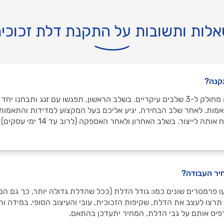
לות ותשובות על התקנת דלת זכוכי
קנה?
התילך ההתקנה מחולק ל-3 שלבים עיקריים. בשלב הראשון, תפגשו עם זגג ותבחנו 
אמות. לאחר שלב הבחירה, יגיע אליכם בעל המקצוע למדידות והתאמות
אישור סופי, יישלח אותה לייצור. בשלב האחרון ולאחר האספק
יר העבודה?
ו פרמטרים שונים כמו: גודל הדלת (ככל שהדלת גדולה יותר, כך גם המח
רצו לעצב את הדלת, שקיפות הזכוכית, עובי והעיצוב הסופי. במידה ות
פיס אותם על גבי הדלת, המחיר יתעדכן בהתאם.