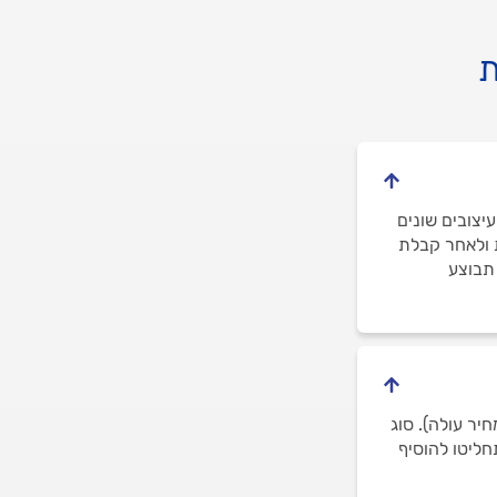
ת
יחד עיצובים שונים
 ולאחר קבלת
ה (לרוב עד 14 ימי עסקים) תבוצע
יר עולה). סוג
חליטו להוסיף