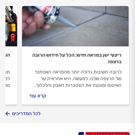
ריצוף ישן במראה חדש: הכל על חידוש הרובה
העבוד
ברצפה
לרובה חשיבות גדולה יותר מהמראה האסתטי
תולה,
של הרצפה שלנו. למעשה, היא אחראית על
למשימ
האיטום ומונעת את הצטברות האבק והלכלוך.
מה הו
בנוסף, היא מהווה פתרון להבדלי הגובה שבין
הרכבת
קרא עוד
המרצפות. אילו סוגי רובה קיימים ומהם
ודלתו
ההבדלים בין החומרים השונים, באילו מקרים
הנדימ
תצטרכו להחליף את רובה ואיך תעשו את זה
מקצוע
לכל המדריכים
מבלי לפגוע ברצפה? כל התשובות במדריך
שלפניכם.