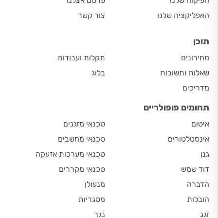
הפיקוח שלנו
פרסם אצלנו
האפליקציה שלנו
צור קשר
תוכן
מחירונים
תקלות ועבודות
שאלות ותשובות
בלוג
מדריכים
תחומים פופולריים
איטום
טכנאי מזגנים
אינסטלטורים
טכנאי מחשבים
גנן
טכנאי מערכות אזעקה
דוד שמש
טכנאי מקררים
הדברה
מנעולן
הובלות
מסגריות
זגג
נגר