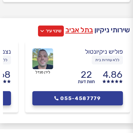
שירותי ניקיון
בתל אביב
שינוי עיר
פוליש ניקיונטול
נצנצ
ללא עוזרות בית
ללא ח
.68
22
4.86
לירן מנדל
חוות דעת
055-4587779