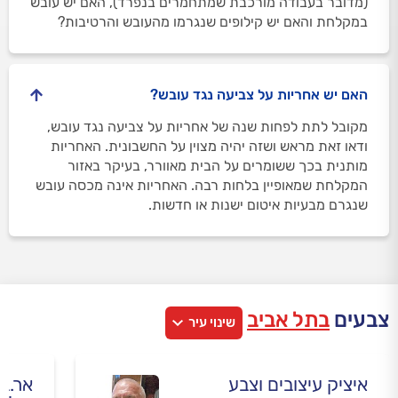
(מדובר בעבודה מורכבת שמתחמרים בנפרד), האם יש עובש
במקלחת והאם יש קילופים שנגרמו מהעובש והרטיבות?
האם יש אחריות על צביעה נגד עובש?
מקובל לתת לפחות שנה של אחריות על צביעה נגד עובש,
ודאו זאת מראש ושזה יהיה מצוין על החשבונית. האחריות
מותנית בכך ששומרים על הבית מאוורר, בעיקר באזור
המקלחת שמאופיין בלחות רבה. האחריות אינה מכסה עובש
שנגרם מבעיות איטום ישנות או חדשות.
צבעים
בתל אביב
שינוי עיר
איציק עיצובים וצבע
אר.בי