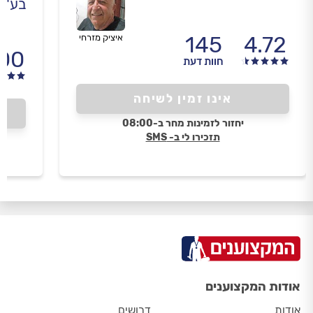
בע"מ
145
4.72
איציק מזרחי
.00
חוות דעת
אינו זמין לשיחה
יחזור לזמינות מחר ב-08:00
תזכירו לי ב- SMS
אודות המקצוענים
אודות
דרושים