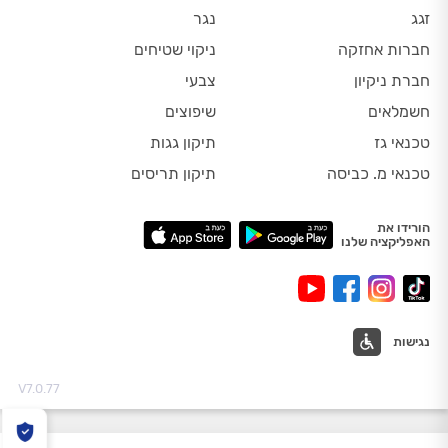
זגג
נגר
חברות אחזקה
ניקוי שטיחים
חברת ניקיון
צבעי
חשמלאים
שיפוצים
טכנאי גז
תיקון גגות
טכנאי מ. כביסה
תיקון תריסים
הורידו את
האפליקציה שלנו
נגישות
V7.0.77