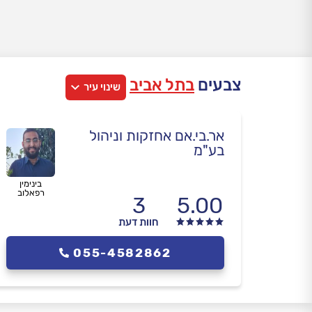
צבעים
בתל אביב
שינוי עיר
אר.בי.אם אחזקות וניהול
בע"מ
בינימין
רפאלוב
3
5.00
חוות דעת
055-4582862