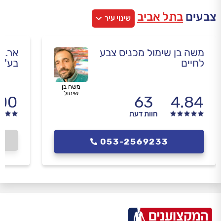
צבעים
בתל אביב
שינוי עיר
משה בן שימול מכניס צבע
אר.בי
לחיים
בע"מ
משה בן
שימול
.00
63
4.84
חוות דעת
053-2569233