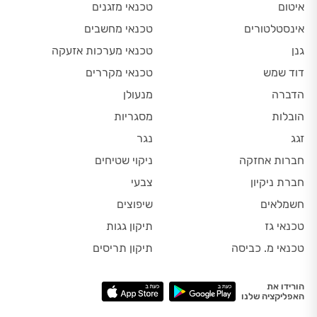
איטום
טכנאי מזגנים
אינסטלטורים
טכנאי מחשבים
גנן
טכנאי מערכות אזעקה
דוד שמש
טכנאי מקררים
הדברה
מנעולן
הובלות
מסגריות
זגג
נגר
חברות אחזקה
ניקוי שטיחים
חברת ניקיון
צבעי
חשמלאים
שיפוצים
טכנאי גז
תיקון גגות
טכנאי מ. כביסה
תיקון תריסים
הורידו את
האפליקציה שלנו