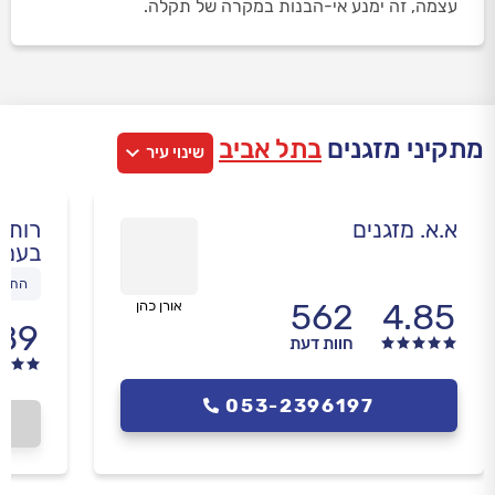
עצמה, זה ימנע אי-הבנות במקרה של תקלה.
מתקיני מזגנים
בתל אביב
שינוי עיר
א.א. מזגנים
רותם 
בעמ
התקנ
562
4.85
אורן כהן
.89
חוות דעת
053-2396197