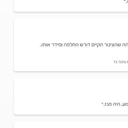
״
זיהה שהצינור הקיים דורש החלפה וסידר אותו.
צינור גז
, היה פגז.״