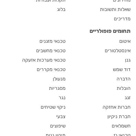
שאלות ותשובות
בלוג
מדריכים
תחומים פופולריים
איטום
טכנאי מזגנים
אינסטלטורים
טכנאי מחשבים
גנן
טכנאי מערכות אזעקה
דוד שמש
טכנאי מקררים
הדברה
מנעולן
הובלות
מסגריות
זגג
נגר
חברות אחזקה
ניקוי שטיחים
חברת ניקיון
צבעי
חשמלאים
שיפוצים
טכנאי גז
תיקון גגות