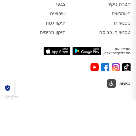
חברת ניקיון
צבעי
חשמלאים
שיפוצים
טכנאי גז
תיקון גגות
טכנאי מ. כביסה
תיקון תריסים
הורידו את
האפליקציה שלנו
נגישות
V7.0.77
מפת אתר
תנאי שימוש
הצהרת נגישות
כל הזכויות שמורות לאל הבית בע"מ © המקצוענים