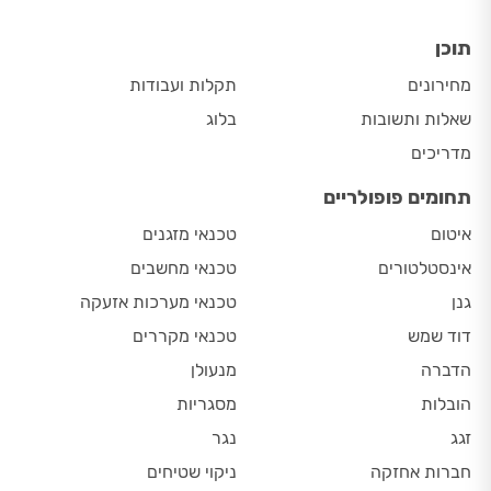
תוכן
מחירונים
תקלות ועבודות
שאלות ותשובות
בלוג
מדריכים
תחומים פופולריים
איטום
טכנאי מזגנים
אינסטלטורים
טכנאי מחשבים
גנן
טכנאי מערכות אזעקה
דוד שמש
טכנאי מקררים
הדברה
מנעולן
הובלות
מסגריות
זגג
נגר
חברות אחזקה
ניקוי שטיחים