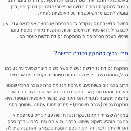
באופן כללי, הרבה יותר משתלם ונוח להתקין נקודות גז בזמן הזה,
בניגוד להתקנת נקודה חדשה או פיצול/הזזת נקודה קיימת, לכן
מומלץ לתכנן מראש ולשמור על האופציות לעתיד.
למשל, כדאי להתקין נקודת גז במרפסת או בחצר, אפילו אם עדיין אין
לכם גריל גז או פטריית חימום. עלות התקנת נקודה נוספת בזמן
שיפוץ תעלה הרבה פחות מהתקנת נקודה חדשה לאחר מכן.
מתי צריך להתקין נקודה חדשה?
התקנת נקודת גז חדשה נעשית כשרוכשים מוצר שפועל על גז, כמו
גריל, מחמם מים, כיריים גז במקום חשמליות וקמין בבית או בחצר.
לרוב בבניינים משותפים, מערכת הגז מחוברת לצובר מרכזי שטמון
באדמה וממנו מגיע הגז. במקרה כזה, טכנאי הגז יחצוב בקיר או
ברצפה ויתחבר לנקודת הגז הקרובה, כאשר האופציה הנוספת היא
התקנה גלויה (צנרת חיצונית) - פתרון פחות אסתטי שחוסך כסף.
במקרה שצריך התקנת נקודת גז חדשה עבור גריל במרפסת או
בחצר, מומלץ לשקול שימוש בבלוני גז אותם ניתן לרכוש דרך ספק
הגז ולהתקין לבד. זה יחסוך לכם הזמנת טכנאי גז והתקנה שיכולה