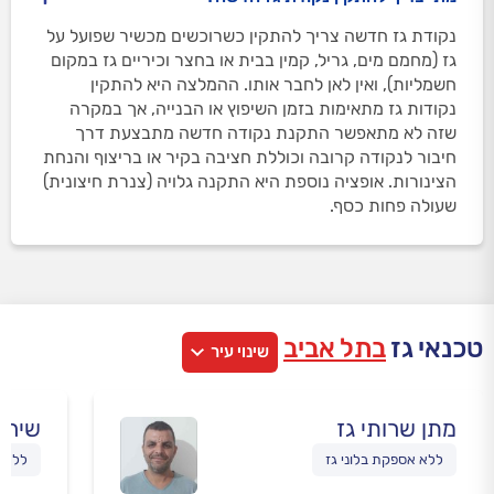
נקודת גז חדשה צריך להתקין כשרוכשים מכשיר שפועל על
גז (מחמם מים, גריל, קמין בבית או בחצר וכיריים גז במקום
חשמליות), ואין לאן לחבר אותו. ההמלצה היא להתקין
נקודות גז מתאימות בזמן השיפוץ או הבנייה, אך במקרה
שזה לא מתאפשר התקנת נקודה חדשה מתבצעת דרך
חיבור לנקודה קרובה וכוללת חציבה בקיר או בריצוף והנחת
הצינורות. אופציה נוספת היא התקנה גלויה (צנרת חיצונית)
שעולה פחות כסף.
טכנאי גז
בתל אביב
שינוי עיר
מתן שרותי גז
שירות
ללא אספקת בלוני גז
ללא א