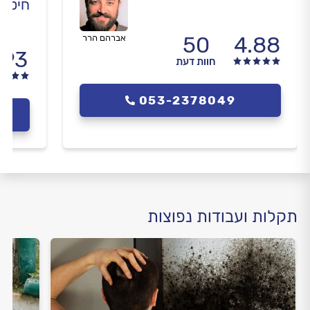
חיטוי 
50
4.88
אברהם הרר
.93
חוות דעת
053-2378049
תקלות ועבודות נפוצות