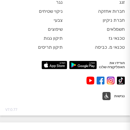
זגג
נגר
חברות אחזקה
ניקוי שטיחים
חברת ניקיון
צבעי
חשמלאים
שיפוצים
טכנאי גז
תיקון גגות
טכנאי מ. כביסה
תיקון תריסים
הורידו את
האפליקציה שלנו
נגישות
V7.0.77