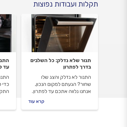
תקלות ועבודות נפוצות
תנור שלא נדלק: כל השלבים
התנו
בדרך לפתרון
עד ל
התנור לא נדלק והצג שלו
התנו
שחור? הגעתם למקום הנכון,
כדי ל
אנחנו נלווה אתכם עד לפתרון.
התקל
נסביר מה עושים לפני שמזמינים
שמזמי
קרא עוד
טכנאי תנורים, איך מומלץ
מתנה
להתנהל מולו וכמה עולה תיקון
לתקן
תנור שלא נדלק? התשובות
התשו
לפניכם.