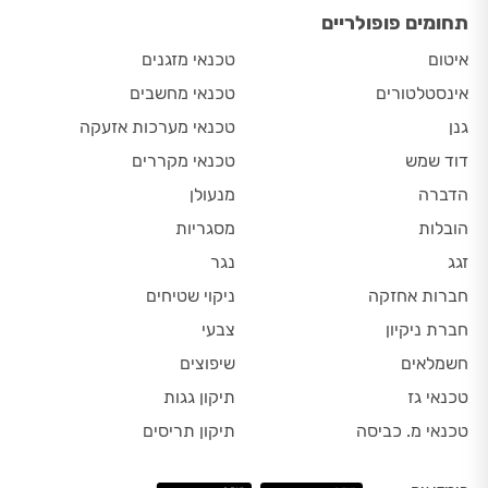
תחומים פופולריים
איטום
טכנאי מזגנים
אינסטלטורים
טכנאי מחשבים
גנן
טכנאי מערכות אזעקה
דוד שמש
טכנאי מקררים
הדברה
מנעולן
הובלות
מסגריות
זגג
נגר
חברות אחזקה
ניקוי שטיחים
חברת ניקיון
צבעי
חשמלאים
שיפוצים
טכנאי גז
תיקון גגות
טכנאי מ. כביסה
תיקון תריסים