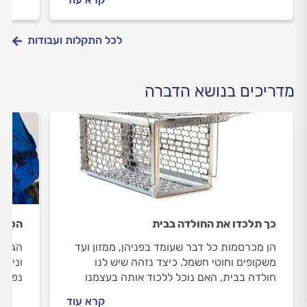
לפניכ
לכל התקלות ועבודות
מדריכים בנושא הדברה
כך תלכדו את החולדה בבית
הכל ע
הן מכרסמות כל דבר שעומד בפניהן, ממזון ועד
הג'וק
משקופים וחוטי חשמל. כיצד נזהה שיש לנו
וניתן
חולדה בבית, האם נוכל ללכוד אותה בעצמנו
נפרט 
וכיצד מדביר מקצועי יבצע את העבודה? כל
מכניס
קרא עוד