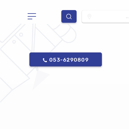
.
053-6290809