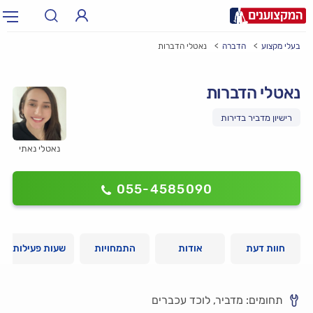
בעלי מקצוע
הדברה
נאטלי הדברות
תחום:
אינסטלטור, חשמלאי…
תחום
נאטלי הדברות
עיר:
תל אביב, חיפה…
עיר
רישיון מדביר בדירות
נאטלי נאתי
055-4585090
חוות דעת
אודות
התמחויות
שעות פעילות
תחומים: מדביר, לוכד עכברים