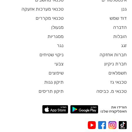
גנן
טכנאי מערכות אזעקה
דוד שמש
טכנאי מקררים
הדברה
מנעולן
הובלות
מסגריות
זגג
נגר
חברות אחזקה
ניקוי שטיחים
חברת ניקיון
צבעי
חשמלאים
שיפוצים
טכנאי גז
תיקון גגות
טכנאי מ. כביסה
תיקון תריסים
הורידו את
האפליקציה שלנו