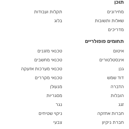
תוכן
מחירונים
תקלות ועבודות
שאלות ותשובות
בלוג
מדריכים
תחומים פופולריים
איטום
טכנאי מזגנים
אינסטלטורים
טכנאי מחשבים
גנן
טכנאי מערכות אזעקה
דוד שמש
טכנאי מקררים
הדברה
מנעולן
הובלות
מסגריות
זגג
נגר
חברות אחזקה
ניקוי שטיחים
חברת ניקיון
צבעי