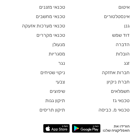
איטום
טכנאי מזגנים
אינסטלטורים
טכנאי מחשבים
גנן
טכנאי מערכות אזעקה
דוד שמש
טכנאי מקררים
הדברה
מנעולן
הובלות
מסגריות
זגג
נגר
חברות אחזקה
ניקוי שטיחים
חברת ניקיון
צבעי
חשמלאים
שיפוצים
טכנאי גז
תיקון גגות
טכנאי מ. כביסה
תיקון תריסים
הורידו את
האפליקציה שלנו