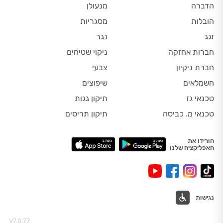
הדברה
מנעולן
הובלות
מסגריות
זגג
נגר
חברות אחזקה
ניקוי שטיחים
חברת ניקיון
צבעי
חשמלאים
שיפוצים
טכנאי גז
תיקון גגות
טכנאי מ. כביסה
תיקון תריסים
הורידו את
האפליקציה שלנו
נגישות
V7.0.77