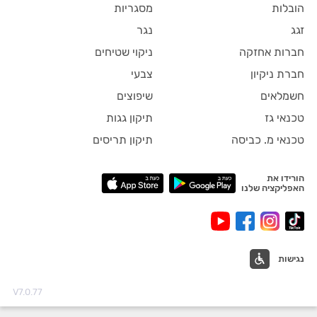
הובלות
מסגריות
זגג
נגר
חברות אחזקה
ניקוי שטיחים
חברת ניקיון
צבעי
חשמלאים
שיפוצים
טכנאי גז
תיקון גגות
טכנאי מ. כביסה
תיקון תריסים
הורידו את
האפליקציה שלנו
נגישות
V7.0.77