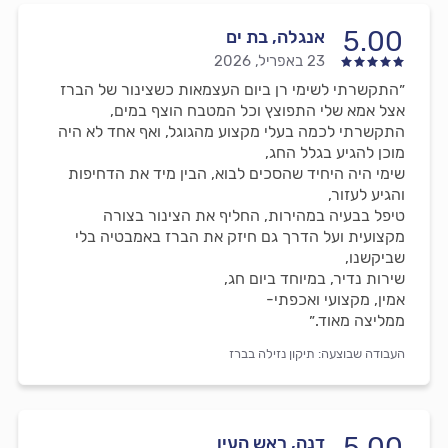
5.00
אנגלה, בת ים
23 באפריל, 2026
״התקשרתי לשימי רן ביום העצמאות כשצינור של הברז
אצל אמא שלי התפוצץ וכל המטבח הוצף במים,
התקשרתי לכמה בעלי מקצוע מהגוגל, ואף אחד לא היה
מוכן להגיע בגלל החג,
שימי היה היחיד שהסכים לבוא, הבין מיד את הדחיפות
והגיע לעזור,
טיפל בבעיה במהירות, החליף את הצינור בצורה
מקצועית ועל הדרך גם חיזק את הברז באמבטיה בלי
שביקשנו,
שירות נדיר, במיוחד ביום חג,
אמין, מקצועי ואכפתי-
ממליצה מאוד.״
העבודה שבוצעה:
תיקון נזילה בברז
5.00
דנה, ראש העין