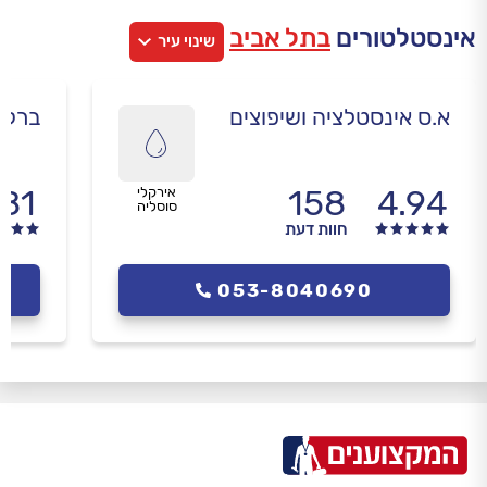
אינסטלטורים
בתל אביב
שינוי עיר
א.ס אינסטלציה ושיפוצים
ברק 
.81
158
4.94
אירקלי
סוסליה
חוות דעת
053-8040690