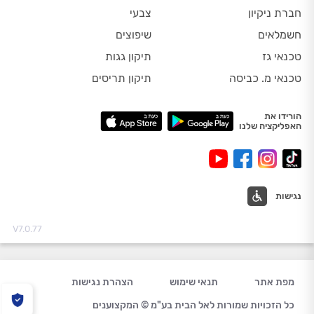
חברת ניקיון
צבעי
חשמלאים
שיפוצים
טכנאי גז
תיקון גגות
טכנאי מ. כביסה
תיקון תריסים
הורידו את
האפליקציה שלנו
נגישות
V7.0.77
מפת אתר
תנאי שימוש
הצהרת נגישות
כל הזכויות שמורות לאל הבית בע"מ © המקצוענים