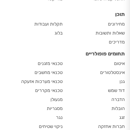
תוכן
מחירונים
תקלות ועבודות
שאלות ותשובות
בלוג
מדריכים
תחומים פופולריים
איטום
טכנאי מזגנים
אינסטלטורים
טכנאי מחשבים
גנן
טכנאי מערכות אזעקה
דוד שמש
טכנאי מקררים
הדברה
מנעולן
הובלות
מסגריות
זגג
נגר
חברות אחזקה
ניקוי שטיחים