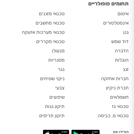
תחומים פופולריים
איטום
טכנאי מזגנים
אינסטלטורים
טכנאי מחשבים
גנן
טכנאי מערכות אזעקה
דוד שמש
טכנאי מקררים
הדברה
מנעולן
הובלות
מסגריות
זגג
נגר
חברות אחזקה
ניקוי שטיחים
חברת ניקיון
צבעי
חשמלאים
שיפוצים
טכנאי גז
תיקון גגות
טכנאי מ. כביסה
תיקון תריסים
הורידו את