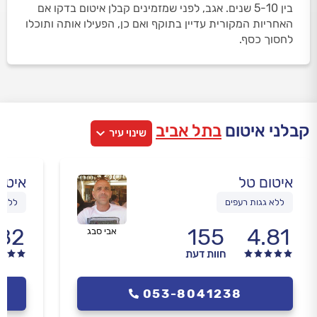
בין 5-10 שנים. אגב, לפני שמזמינים קבלן איטום בדקו אם
האחריות המקורית עדיין בתוקף ואם כן, הפעילו אותה ותוכלו
לחסוך כסף.
קבלני איטום
בתל אביב
שינוי עיר
איטום טל
איטום
ללא גגות רעפים
ללא ג
.82
155
4.81
אבי סבג
חוות דעת
053-8041238