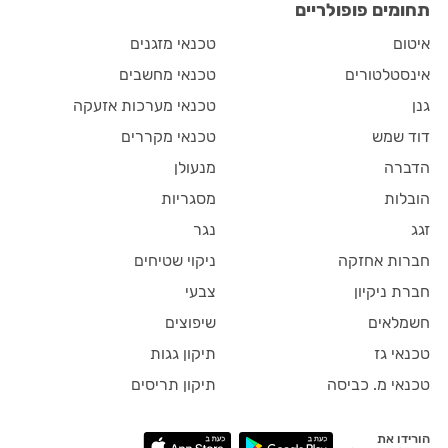
תחומים פופולריים
איטום
טכנאי מזגנים
אינסטלטורים
טכנאי מחשבים
גנן
טכנאי מערכות אזעקה
דוד שמש
טכנאי מקררים
הדברה
מנעולן
הובלות
מסגריות
זגג
נגר
חברות אחזקה
ניקוי שטיחים
חברת ניקיון
צבעי
חשמלאים
שיפוצים
טכנאי גז
תיקון גגות
טכנאי מ. כביסה
תיקון תריסים
הורידו את