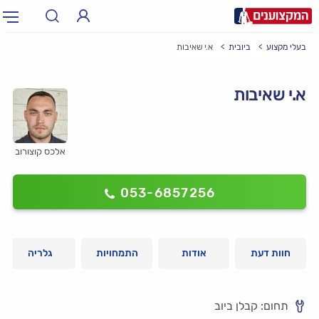
בעלי מקצוע
ביובית
א.י שאיבות
תחום:
אינסטלטור, חשמלאי…
תחום
א.י שאיבות
עיר:
תל אביב, חיפה…
עיר
אלכס קוצורוב
053-6857256
חוות דעת
אודות
התמחויות
גלריה
תחום: קבלן ביוב