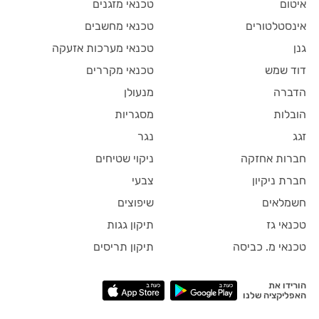
איטום
טכנאי מזגנים
אינסטלטורים
טכנאי מחשבים
גנן
טכנאי מערכות אזעקה
דוד שמש
טכנאי מקררים
הדברה
מנעולן
הובלות
מסגריות
זגג
נגר
חברות אחזקה
ניקוי שטיחים
חברת ניקיון
צבעי
חשמלאים
שיפוצים
טכנאי גז
תיקון גגות
טכנאי מ. כביסה
תיקון תריסים
הורידו את
האפליקציה שלנו