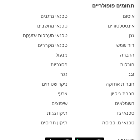
תחומים פופולריים
איטום
טכנאי מזגנים
אינסטלטורים
טכנאי מחשבים
גנן
טכנאי מערכות אזעקה
דוד שמש
טכנאי מקררים
הדברה
מנעולן
הובלות
מסגריות
זגג
נגר
חברות אחזקה
ניקוי שטיחים
חברת ניקיון
צבעי
חשמלאים
שיפוצים
טכנאי גז
תיקון גגות
טכנאי מ. כביסה
תיקון תריסים
הורידו את