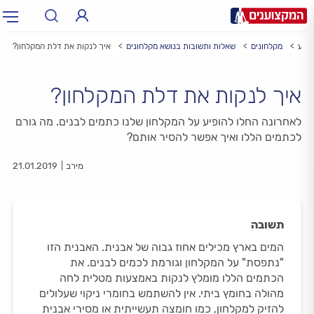
קצוע
מקלחונים
שאלות ותשובות בנושא מקלחונים
איך לנקות את דלת המקלחון?
תחום:
תחום
איך לנקות את דלת המקלחון?
עיר:
תל אביב, חיפה…
עיר
לאחרונה החלו להופיע על המקלחון שלנו כתמים לבנים. מה גורם
לכתמים הללו ואיך אפשר להסיר אותם?
מירב
21.01.2019
תשובה
המים בארץ מכילים אחוז גבוה של אבנית. האבנית הזו
"נתפסת" על המקלחון וגורמת לכמים לבנים. את
הכתמים הללו מומלץ לנקות באמצעות מטלית לחה
מהולה בחומץ ביתי. אין להשתמש בחומרי ניקוי שעלולים
להזיק למקלחון, כמו חומצה תעשייתית או מסירי אבנית