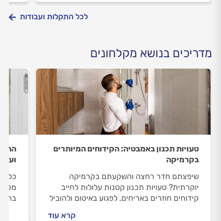
לכל התקלות ועבודות
מדריכים בנושא מקלחונים
טעויות תכנון באמבטיה: הקידוחים המיותרים
התקנת
בקרמיקה
ועמיד
שיפצתם חדר רחצה והשקעתם בקרמיקה
כל מה
יוקרתית? טעויות תכנון קטנות עלולות לחייב
מקצוע
קידוחים חוזרים באריחים, לפגוע באיטום ולהוביל
בחירת
לנזילות. מדריך מקיף שמסביר את הטעויות
נירוס
קרא עוד
הנפוצות ביותר - ואיך להימנע מהן מראש.