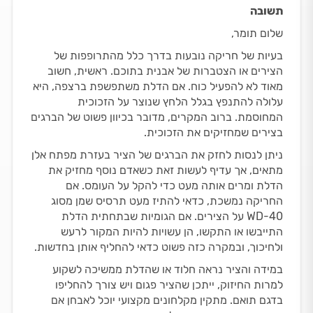
תשובה
שלום תומר,
בעיות של חריקה נובעות בדרך כלל מהתרופפות של
הצירים או הצטברות של אבנית בתוכם. ראשית, חשוב
מאוד לא להפעיל כוח. אם הדלת משתפשפת ברצפה, היא
עלולה להתנפץ בגלל הלחץ שנוצר על הזכוכית
המחוסמת. ברוב המקרים, מדובר בכיוון פשוט של הברגים
בצירים שמחזיקים את הזכוכית.
ניתן לנסות לחזק את הברגים של הציר בעזרת מפתח אלן
מתאים, אך עדיף לעשות זאת כשאדם נוסף מחזיק את
הדלת ומרים אותה מעט כדי להקל על העומס. אם
החריקה נמשכת, כדאי להתיז מעט תרסיס שמן מסוג
WD-40 על הצירים. אם הגומיות שבתחתית הדלת
התייבשו או התקשו, הן עשויות להיות המקור לרעש
ולחיכוך, ובמקרה כזה פשוט כדאי להחליף אותן בחדשות.
במידה והציר נראה חלוד או שהדלת ממשיכה לשקוע
למרות החיזוק, ייתכן שהציר פגום ויש צורך להחליפו
בדגם תואם. מתקין מקלחונים מקצועי יוכל לאבחן אם