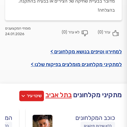
מדובר בבעיית שחיקה של הצירים או בבעיה בהתקנה.
בהצלחה!
מומחי המקצוענים
עזר (
0
)
לא עזר (
0
)
24.01.2026
למחירון וטיפים בנושא מקלחונים >
למתקיני מקלחונים מומלצים בפיקוח שלנו >
מתקיני מקלחונים
בתל אביב
שינוי עיר
כוכב המקלחונים
המקלח
ללא שירות תיקונים
ללא ש