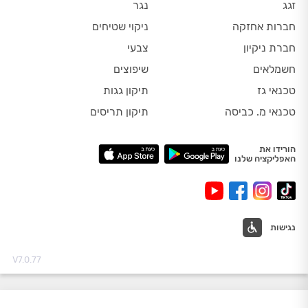
זגג
נגר
חברות אחזקה
ניקוי שטיחים
חברת ניקיון
צבעי
חשמלאים
שיפוצים
טכנאי גז
תיקון גגות
טכנאי מ. כביסה
תיקון תריסים
הורידו את
האפליקציה שלנו
נגישות
V7.0.77