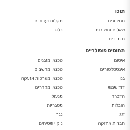
תוכן
מחירונים
תקלות ועבודות
שאלות ותשובות
בלוג
מדריכים
תחומים פופולריים
איטום
טכנאי מזגנים
אינסטלטורים
טכנאי מחשבים
גנן
טכנאי מערכות אזעקה
דוד שמש
טכנאי מקררים
הדברה
מנעולן
הובלות
מסגריות
זגג
נגר
חברות אחזקה
ניקוי שטיחים