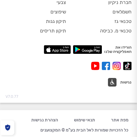
חברת ניקיון
צבעי
חשמלאים
שיפוצים
טכנאי גז
תיקון גגות
טכנאי מ. כביסה
תיקון תריסים
הורידו את
האפליקציה שלנו
נגישות
V7.0.77
מפת אתר
תנאי שימוש
הצהרת נגישות
כל הזכויות שמורות לאל הבית בע"מ © המקצוענים