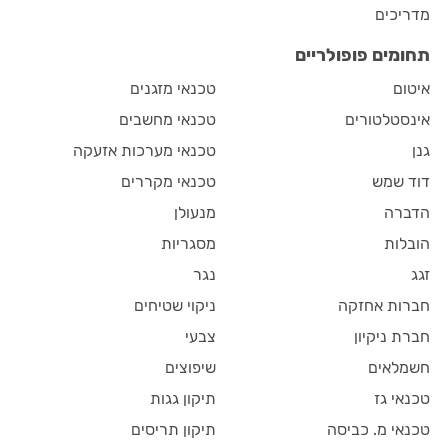
מדריכים
תחומים פופולריים
איטום
טכנאי מזגנים
אינסטלטורים
טכנאי מחשבים
גנן
טכנאי מערכות אזעקה
דוד שמש
טכנאי מקררים
הדברה
מנעולן
הובלות
מסגריות
זגג
נגר
חברות אחזקה
ניקוי שטיחים
חברת ניקיון
צבעי
חשמלאים
שיפוצים
טכנאי גז
תיקון גגות
טכנאי מ. כביסה
תיקון תריסים