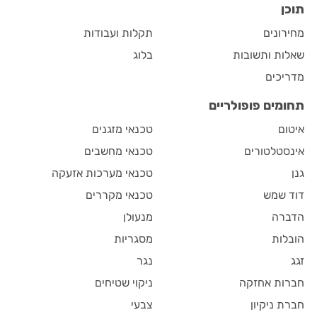
תוכן
מחירונים
תקלות ועבודות
שאלות ותשובות
בלוג
מדריכים
תחומים פופולריים
איטום
טכנאי מזגנים
אינסטלטורים
טכנאי מחשבים
גנן
טכנאי מערכות אזעקה
דוד שמש
טכנאי מקררים
הדברה
מנעולן
הובלות
מסגריות
זגג
נגר
חברות אחזקה
ניקוי שטיחים
חברת ניקיון
צבעי