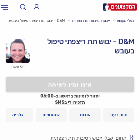
בעלי מקצוע
ייבוש רטיבות תת רצפתית
D&M - יבוש תת ריצפתי טיפול בעובש
תחום:
אינסטלטור, חשמלאי…
תחום
D&M - יבוש תת ריצפתי טיפול
עיר:
תל אביב, חיפה…
בעובש
עיר
דני שטרן
אינו זמין לשיחה
יחזור לזמינות בראשון ב-06:00
תזכירו לי בSMS
חוות דעת
אודות
התמחויות
גלריה
תחום: קבלן ייבוש רטיבות תת רצפתית