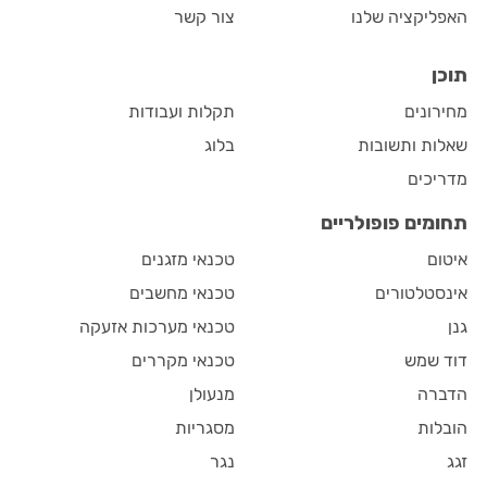
האפליקציה שלנו
צור קשר
תוכן
מחירונים
תקלות ועבודות
שאלות ותשובות
בלוג
מדריכים
תחומים פופולריים
איטום
טכנאי מזגנים
אינסטלטורים
טכנאי מחשבים
גנן
טכנאי מערכות אזעקה
דוד שמש
טכנאי מקררים
הדברה
מנעולן
הובלות
מסגריות
זגג
נגר