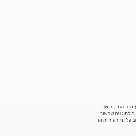
עתקת המיקום של
שימה מסודרת ומפורטת של כ-70 עצים הנחשבים למוגנים שחשוב
על ידי העירייה או