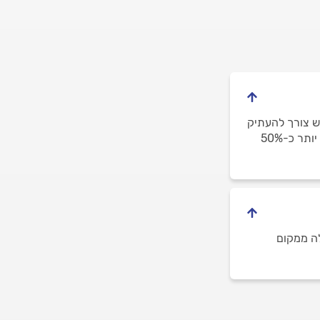
יש צורך להעתיק
עץ למקום חיצוני. העתקת עץ שגדול מ-5 מטרים יוסיף כ-35% למחיר העבודה ועץ גבוה יותר כ-50%
יר לא כולל הובלה ממקום