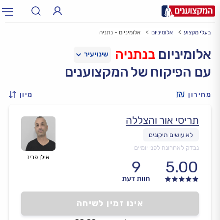
בעלי מקצוע
אלומיניום
אלומיניום - נתניה
תחום:
אינסטלטור, חשמלאי…
תחום
אלומיניום
בנתניה
עם הפיקוח של המקצוענים
עיר:
תל אביב, חיפה…
עיר
מחירון
מיון
תריסי אור והצללה
נבדק לאחרונה לפני יומיים
אילן פריז
9
5.00
חוות דעת
אינו זמין לשיחה