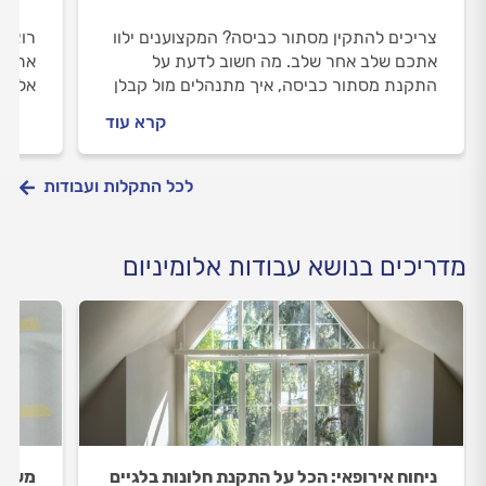
צריכים להתקין מסתור כביסה? המקצוענים ילוו
רוצים
אתכם שלב אחר שלב. מה חשוב לדעת על
אתכם 
התקנת מסתור כביסה, איך מתנהלים מול קבלן
אלומי
האלומיניום וכמה עולה להתקין מסתור כביסה?
וכמה 
קרא עוד
כל התשובות בפנים.
לפניכ
לכל התקלות ועבודות
מדריכים בנושא עבודות אלומיניום
ניחוח אירופאי: הכל על התקנת חלונות בלגיים
משקוף