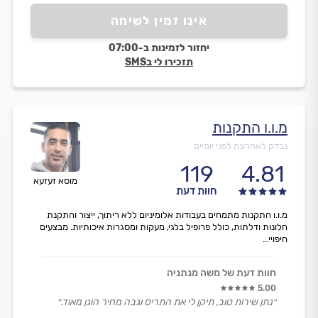
שירותי, נעים ואדיב ברמה הכי גבוהה שיש.
אינו זמין לשיחה
אבי ענה בסבלנות לכל שאלה, ליווה אותי לאורך כל הדרך
והרגשתי שהוא עושה את העבודה מכל הלב.
יחזור לזמינות ב-07:00
ממליצה עליו בחום לכל מי שמחפש בעל מקצוע שאפשר
תזכירו לי בSMS
לסמוך עליו בעיניים עצומות!״
מ.ו.ו התקנות
נבדק לאחרונה לפני יומיים
119
4.81
מוסא זעזעא
חוות דעת
מ.ו.ו התקנות מתמחים בעבודות אלומיניום ללא ריתוך, ייצור והתקנת
חלונות ודלתות, כולל פרופיל בלגי, מעקות ומסגרות איכותיות. מבצעים
חיפויי...
חוות דעת של משה מנתניה
5.00
״נתן שירות טוב, תיקן לי את התריס וגבה מחיר הוגן מאוד.״