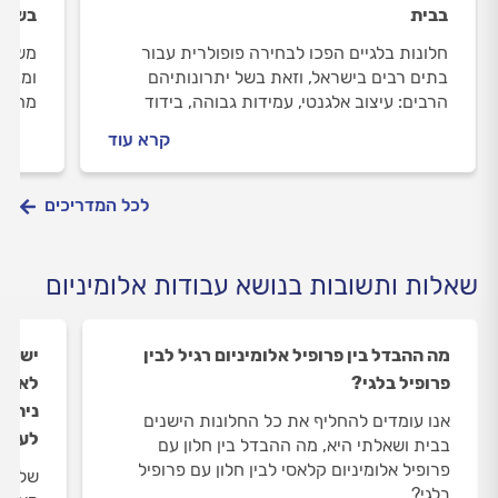
בבית
בשלבי
חלונות בלגיים הפכו לבחירה פופולרית עבור
משקוף
בתים רבים בישראל, וזאת בשל יתרונותיהם
ומבטי
הרבים: עיצוב אלגנטי, עמידות גבוהה, בידוד
מהו מ
תרמי ואקוסטי יעיל, אבטחה מוגברת ועוד.
ומהן 
קרא עוד
שוקלים להתקין חלונות בלגיים בבית? במדריך
התשוב
הבא נסביר מה זה פרופיל בלגי, מה היתרונות
שלו, אילו דגמים קיימים בשוק ומה היתרונות של
לכל המדריכים
כל אחד מהם.
שאלות ותשובות בנושא עבודות אלומיניום
מה ההבדל בין פרופיל אלומיניום רגיל לבין
יש לי
פרופיל בלגי?
לאחרו
ניתן 
אנו עומדים להחליף את כל החלונות הישנים
לעשו
בבית ושאלתי היא, מה ההבדל בין חלון עם
פרופיל אלומיניום קלאסי לבין חלון עם פרופיל
שלום 
בלגי?