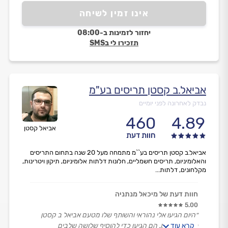
אינו זמין לשיחה
יחזור לזמינות ב-08:00
תזכירו לי בSMS
אביאל.ב קסטן תריסים בע"מ
נבדק לאחרונה לפני יומיים
460
4.89
אביאל קסטן
חוות דעת
אביאל.ב קסטן תריסים בע``מ מתמחה מעל 20 שנה בתחום התריסים
והאלומיניום, תריסים חשמליים, חלונות דלתות אלומיניום, תיקון ויטרינות,
מקלחונים, דלתות...
חוות דעת של מיכאל מנתניה
5.00
״היום הגיעו אלי נהוראי והשותף שלו מטעם אביאל ב קסטן
קרא עוד
תריסים בע״מ. הם הגיעו כדי להוסיף שלושה שלבים