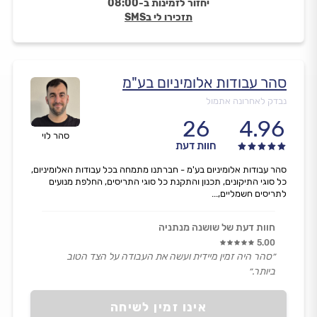
יחזור לזמינות ב-08:00
תזכירו לי בSMS
סהר עבודות אלומיניום בע"מ
נבדק לאחרונה אתמול
26
4.96
סהר לוי
חוות דעת
סהר עבודות אלומיניום בע'מ - חברתנו מתמחה בכל עבודות האלומיניום,
כל סוגי התיקונים, תכנון והתקנת כל סוגי התריסים, החלפת מנועים
לתריסים חשמליים,...
חוות דעת של שושנה מנתניה
5.00
״סהר היה זמין מיידית ועשה את העבודה על הצד הטוב
ביותר.״
אינו זמין לשיחה