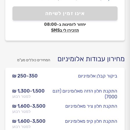
בתריסים. העבודה בוצעה תוך פחות מ 20 דקות הכל היה
מסודר ומתוקן. בנוסף חויבתי רק על שני שלבים, השלב
אינו זמין לשיחה
השלישי ניתן במתנה. שירות כזה ואכפתיות כזאת באמת
נדירים היום.״
יחזור לזמינות ב-08:00
תזכירו לי בSMS
מחירון עבודות אלומיניום
המחירים כוללים מע”מ
ביקור קבלן אלומיניום
₪ 250-350
התקנת חלון הזזה מאלומיניום (דגם
₪ 1,300-1,500
7000)
למטר רבוע
התקנת חלון ציר מאלומיניום
₪ 1,600-3,500
למטר רבוע
התקנת חלון קיפ מאלומיניום
₪ 1,600-3,500
למטר רבוע