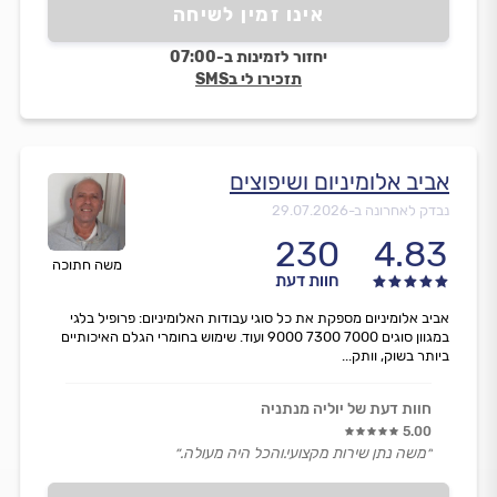
אינו זמין לשיחה
יחזור לזמינות ב-07:00
תזכירו לי בSMS
אביב אלומיניום ושיפוצים
נבדק לאחרונה ב-
29.07.2026
230
4.83
משה חתוכה
חוות דעת
אביב אלומיניום מספקת את כל סוגי עבודות האלומיניום: פרופיל בלגי
במגוון סוגים 7000 7300 9000 ועוד. שימוש בחומרי הגלם האיכותיים
ביותר בשוק, וותק...
חוות דעת של יוליה מנתניה
5.00
״משה נתן שירות מקצועי.והכל היה מעולה.״