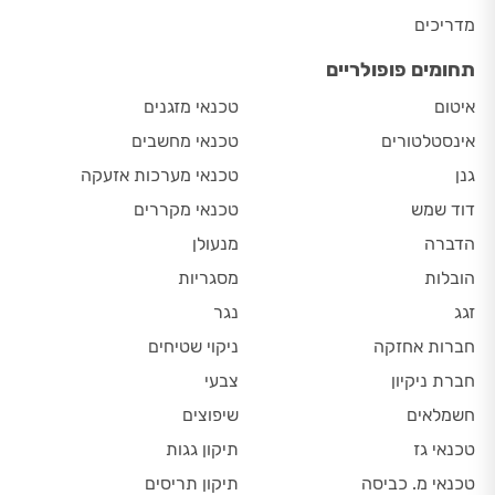
מדריכים
תחומים פופולריים
איטום
טכנאי מזגנים
אינסטלטורים
טכנאי מחשבים
גנן
טכנאי מערכות אזעקה
דוד שמש
טכנאי מקררים
הדברה
מנעולן
הובלות
מסגריות
זגג
נגר
חברות אחזקה
ניקוי שטיחים
חברת ניקיון
צבעי
חשמלאים
שיפוצים
טכנאי גז
תיקון גגות
טכנאי מ. כביסה
תיקון תריסים