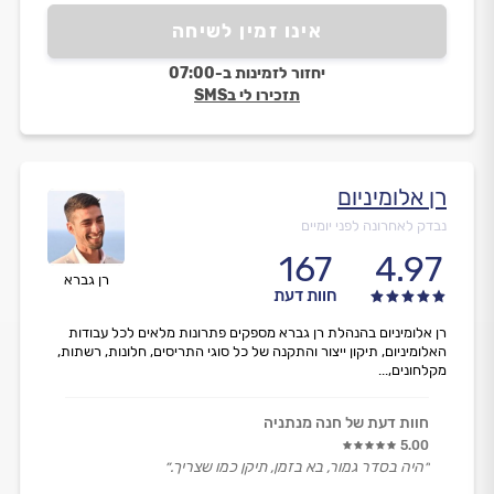
אינו זמין לשיחה
יחזור לזמינות ב-07:00
תזכירו לי בSMS
רן אלומיניום
נבדק לאחרונה לפני יומיים
167
4.97
רן גברא
חוות דעת
רן אלומיניום בהנהלת רן גברא מספקים פתרונות מלאים לכל עבודות
האלומיניום, תיקון ייצור והתקנה של כל סוגי התריסים, חלונות, רשתות,
מקלחונים,...
חוות דעת של חנה מנתניה
5.00
״היה בסדר גמור, בא בזמן, תיקן כמו שצריך.״