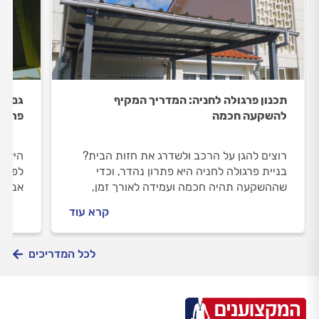
תכנון פרגולה לחניה: המדריך המקיף
גם הי
להשקעה חכמה
פרגול
רוצים להגן על הרכב ולשדרג את חזות הבית?
היא נ
בניית פרגולה לחניה היא פתרון נהדר, וכדי
לפרגו
שההשקעה תהיה חכמה ועמידה לאורך זמן,
אבל ג
הכרחי לתכנן אותה היטב. במדריך זה, נספק
הזמן,
קרא עוד
לכם את כל המידע הדרוש לקבלת החלטות
המנגנ
מושכלות.
כדאי 
להוצי
לכל המדריכים