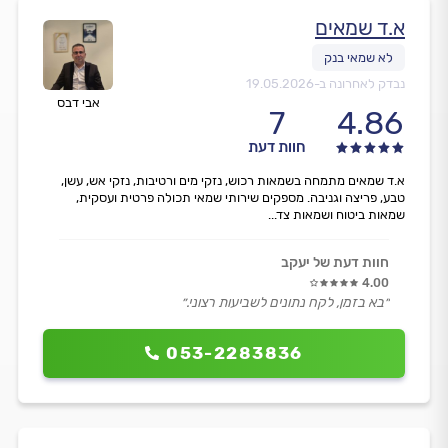
א.ד שמאים
נבדק לאחרונה ב-
19.05.2026
אבי דבס
7
4.86
חוות דעת
א.ד שמאים מתמחה בשמאות רכוש, נזקי מים ורטיבות, נזקי אש, עשן,
טבע, פריצה וגניבה. מספקים שירותי שמאי תכולה פרטית ועסקית,
שמאות ביטוח ושמאות צד...
חוות דעת של יעקב
4.00
״בא בזמן, לקח נתונים לשביעות רצוני.״
053-2283836