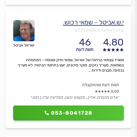
י.ש.אביטל - שמאי רכוש.
נבדק לאחרונה ב-
23.07.2026
46
4.80
ישראל אביטל
חוות דעת
משרד עצמאי בניהולו של ישראל, שמאי ותיק ומנוסה - המתמחה
בשמאות, מעריך נזקים, סוקר סיכונים, יועץ בתחומי הביטוח. לא מעריך
נכסים/ מבנים ודירות....
חוות דעת שהתקבלה
5.00
״אדם מקסים, אדיב, מקצועי והוגן, ממליצה עליו בחום.״
053-8041728