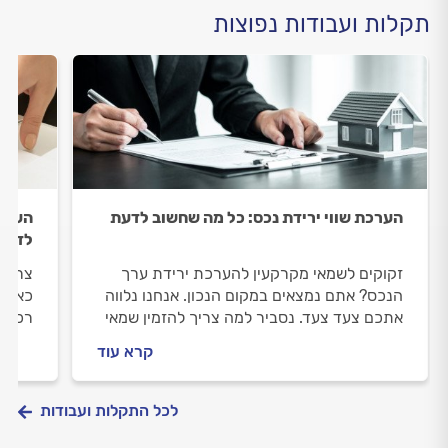
תקלות ועבודות נפוצות
הערכת שווי ירידת נכס: כל מה שחשוב לדעת
הערכת
לדעת
זקוקים לשמאי מקרקעין להערכת ירידת ערך
צריכי
הנכס? אתם נמצאים במקום הנכון. אנחנו נלווה
כאן כ
אתכם צעד צעד. נסביר למה צריך להזמין שמאי
רכוש,
מקרקעין, איך מתנהלים מולו וכמה תעלה לכם
הנזק?
קרא עוד
ההערכה.
לכל התקלות ועבודות