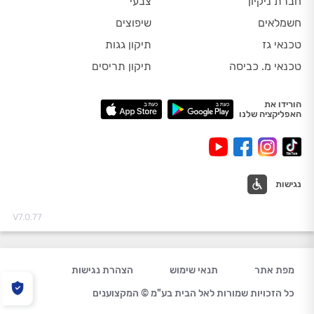
חברת ניקיון
צבעי
חשמלאים
שיפוצים
טכנאי גז
תיקון גגות
טכנאי מ. כביסה
תיקון תריסים
הורידו את
האפליקציה שלנו
נגישות
V7.0.77
מפת אתר
תנאי שימוש
הצהרת נגישות
כל הזכויות שמורות לאל הבית בע"מ © המקצוענים