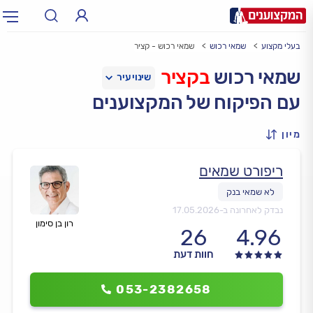
בעלי מקצוע
שמאי רכוש
שמאי רכוש - קציר
תחום:
אינסטלטור, חשמלאי…
תחום
שמאי רכוש
בקציר
עם הפיקוח של המקצוענים
עיר:
תל אביב, חיפה…
עיר
מיון
ריפורט שמאים
נבדק לאחרונה ב-
17.05.2026
רון בן סימון
26
4.96
חוות דעת
053-2382658