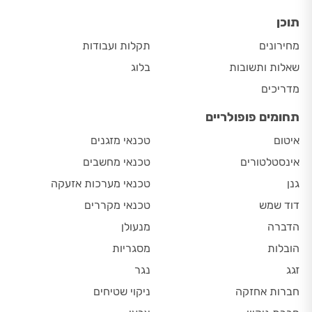
תוכן
מחירונים
תקלות ועבודות
שאלות ותשובות
בלוג
מדריכים
תחומים פופולריים
איטום
טכנאי מזגנים
אינסטלטורים
טכנאי מחשבים
גנן
טכנאי מערכות אזעקה
דוד שמש
טכנאי מקררים
הדברה
מנעולן
הובלות
מסגריות
זגג
נגר
חברות אחזקה
ניקוי שטיחים