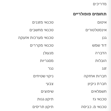
מדריכים
תחומים פופולריים
איטום
טכנאי מזגנים
אינסטלטורים
טכנאי מחשבים
גנן
טכנאי מערכות אזעקה
דוד שמש
טכנאי מקררים
הדברה
מנעולן
הובלות
מסגריות
זגג
נגר
חברות אחזקה
ניקוי שטיחים
חברת ניקיון
צבעי
חשמלאים
שיפוצים
טכנאי גז
תיקון גגות
טכנאי מ. כביסה
תיקון תריסים