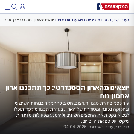
בעלי מקצוע
נגר
מדריכים בנושא עבודות נגרות
יוצאים מהארון הסטנדרטי: כך תתכננו א
תחום:
תחום
עיר:
תל אביב, חיפה…
עיר
יוצאים מהארון הסטנדרטי: כך תתכננו ארון
אחסון נוח
עוד לפני בחירת סגנון העיצוב, חשוב להתמקד בנוחות השימוש
ובחלוקה נכונה ומסודרת של הארון. בעזרת תכנון מוקפד תוכלו
למצוא בקלות את החפצים השונים ולהימנע מפעולות מיותרות
שיקשו עליכם את היום יום.
מורן רגב, עודכן לאחרונה: 04.04.2025