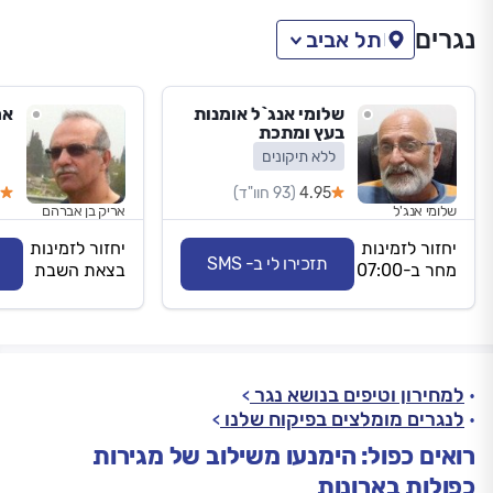
נגרים
תל אביב
שלומי אנג`ל אומנות
אר
בעץ ומתכת
ללא תיקונים
4.95
(93 חוו"ד)
שלומי אנג'ל
אריק בן אברהם
יחזור לזמינות
יחזור לזמינות
תזכירו לי ב- SMS
מחר ב-07:00
בצאת השבת
למחירון וטיפים בנושא נגר
לנגרים מומלצים בפיקוח שלנו
רואים כפול: הימנעו משילוב של מגירות
כפולות בארונות