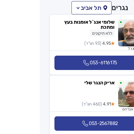
נגרים
תל אביב
שלומי אנג`ל אומנות בעץ
ומתכת
ללא תיקונים
4.95
(93 חוו"ד)
נג'ל
053-6116175
אריק הנגר שלי
4.91
(460 חוו"ד)
 אברהם
053-2567882