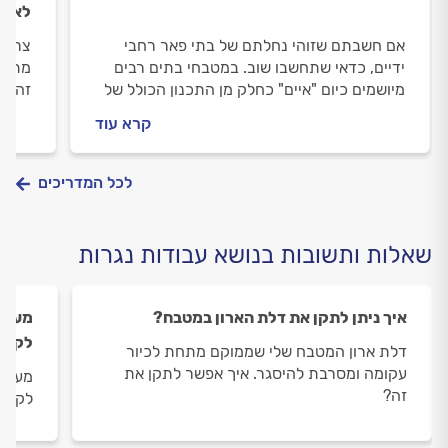
לאחס
אם חשבתם שזוהי נחלתם של בתי פאר רחבי
צריכי
ידיים, כדאי שתחשבו שוב. במטבחי בתים רבים
מתחיל
מיושמים כיום "איים" כחלק מן התכנון הכולל של
זה נס
הדירה או הבית, גם אם מדובר על 90 מ"ר ואפילו
הקלפו
קרא עוד
פחות. כל התמונות בפנים...
נכונה
לכל המדריכים
שאלות ותשובות בנושא עבודות נגרות
איך ניתן לתקן את דלת הארון במטבח?
מעוני
לקלפו
דלת ארון המטבח שלי שממוקם מתחת לכיור
עקומה ומסרבת להיסגר. איך אפשר לתקן את
מעוני
זה?
לקלפו