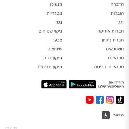
הדברה
מנעולן
הובלות
מסגריות
זגג
נגר
חברות אחזקה
ניקוי שטיחים
חברת ניקיון
צבעי
חשמלאים
שיפוצים
טכנאי גז
תיקון גגות
טכנאי מ. כביסה
תיקון תריסים
הורידו את
האפליקציה שלנו
נגישות
V7.0.77