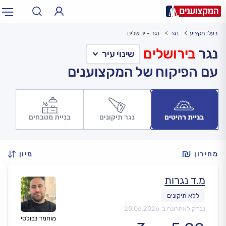
בעלי מקצוע
נגר
נגר - ירושלים
תחום:
אינסטלטור, חשמלאי…
תחום
נגר
בירושלים
עם הפיקוח של המקצוענים
עיר:
תל אביב, חיפה…
עיר
בניית רהיטים
נגר תיקונים
בניית מטבחים
מחירון
מיון
מ.ד נגרות
נבדק לאחרונה ב-
28.06.2026
מוחמד נבולסי