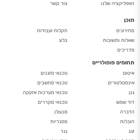
האפליקציה שלנו
צור קשר
תוכן
מחירונים
תקלות ועבודות
שאלות ותשובות
בלוג
מדריכים
תחומים פופולריים
איטום
טכנאי מזגנים
אינסטלטורים
טכנאי מחשבים
גנן
טכנאי מערכות אזעקה
דוד שמש
טכנאי מקררים
הדברה
מנעולן
הובלות
מסגריות
זגג
נגר