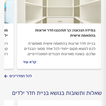
במידה הנכונה: כך תתכננו חדר ארונות
מחדשי
בהתאמה אישית
ילדים
בניית חדר ארונות בהתאמה אישית מאפשרת
רוצים
לכם למצוא מקום ייחודי לכל אחד מסוגי הבגדים
קופצי
שלכם. בשונה מארונות הבגדים הסטנדרטיים,
רק ענ
חדר הארונות יותאם לצרכים האישיים שלכם. אז
יותר 
קרא עוד
איך מתכננים נכון את חדר ארונות? מהם סוגי
המקום
העצים המומלצים ביותר, מה כולל תהליך
לחלום
העבודה ומה עדיף – מגירות או מדפים? כל
הילדי
לכל המדריכים
התשובות במדריך שלפניכם.
שאלות ותשובות בנושא בניית חדר ילדים