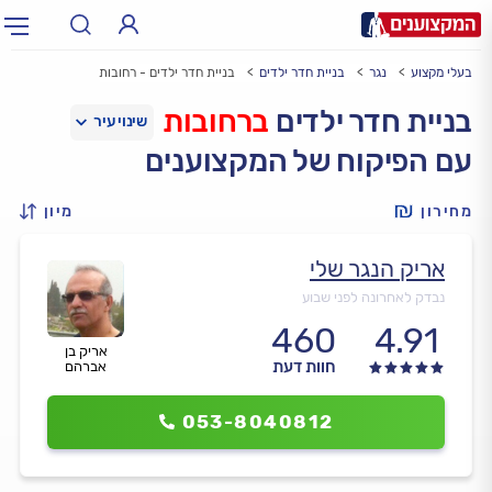
בעלי מקצוע
נגר
בניית חדר ילדים
בניית חדר ילדים - רחובות
תחום:
אינסטלטור, חשמלאי…
תחום
בניית חדר ילדים
ברחובות
עם הפיקוח של המקצוענים
עיר:
תל אביב, חיפה…
עיר
מחירון
מיון
אריק הנגר שלי
נבדק לאחרונה לפני שבוע
460
4.91
אריק בן
חוות דעת
אברהם
053-8040812