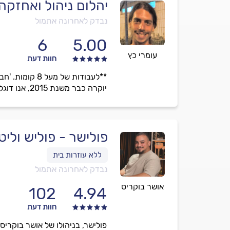
יהלום ניהול ואחזקה
נבדק לאחרונה אתמול
6
5.00
עומרי כץ
חוות דעת
**לעבודות של
יוקרה כבר משנת 2015, אנו דוגלים במתן אחריות על עבודתנו תוך כדי שמירה על סבלנות לכבוד מירבי עם הלקוחות.
פולישר - פוליש וליט
נבדק לאחרונה אתמול
אושר בוקריס
102
4.94
חוות דעת
פולישר, בניהולו של אושר בוקרי