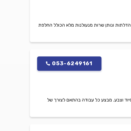
ק שירות 24/7 מהיר ומקצועי. פורץ את כל סוגי הדלתות ונותן שרות מנעולנות מלא הכולל החלפת
053-6249161
סיוד וצבע. מבצע כל עבודה בהתאם לצורך של