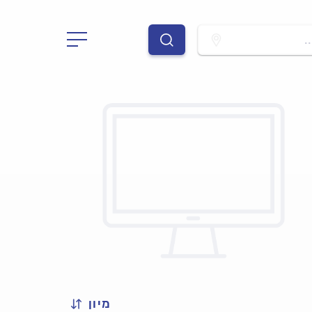
.
מיון