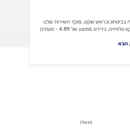
יה בביטחון ובראש שקט. מוקד השירות שלנו
ילווה אתכם עד לסיום העבודה. באתר מופיעים רק טכנאי טלוויזיות שבדקנו עם 1,831 חוות דעת מאומתות על תיקון טלוויזיה, בדירוג ממוצע של 4.89 - מעודכן
הבא
מנעולן