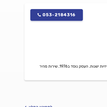
053-2184316
טכנאי טלוויזיה מקצועי, בעל ניסיון וידע עשיר בתחום, מבצע תיקונים לטלוויזיות LCD ,LED, פלזמות וטלוויזיות ישנות. העסק נוסד ב1976, שירות מהיר