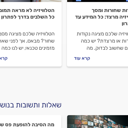
ות שחורות ומסך
הטלוויזיה לא מראה תמונ
יזיה מרצד: כל המידע עד
כל השלבים בדרך לפתרון
ון
יזיה שלכם מציגה נקודות
הטלוויזיה שלכם מציגה מסך
ות או מרצדת? יש כמה
שחור? מבאס, אך לפני שא
ם שחשוב לבדוק. מה
מזמינים טכנאי, יש לנו כמה
ת להיות הסיבות, איך
עצות שאולי יעזרו לכם להת
קרא עוד
קרא 
י מקצועי יתקן את התקלה
על התקלה המטרידה הזו.
 זה יעלה לכם? כל
בות מיד.
שאלות ותשובות בנושא 
מה הסיבה להופעת פס שחו