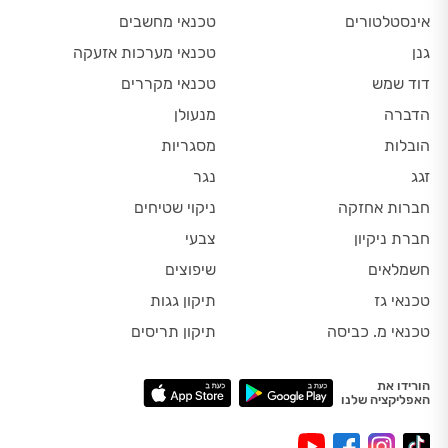
אינסטלטורים
טכנאי מחשבים
גנן
טכנאי מערכות אזעקה
דוד שמש
טכנאי מקררים
הדברה
מנעולן
הובלות
מסגריות
זגג
נגר
חברות אחזקה
ניקוי שטיחים
חברת ניקיון
צבעי
חשמלאים
שיפוצים
טכנאי גז
תיקון גגות
טכנאי מ. כביסה
תיקון תריסים
הורידו את
האפליקציה שלנו