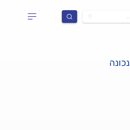
.
כונה