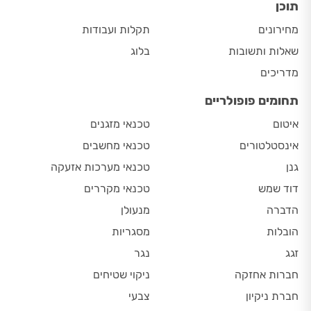
תוכן
מחירונים
תקלות ועבודות
שאלות ותשובות
בלוג
מדריכים
תחומים פופולריים
איטום
טכנאי מזגנים
אינסטלטורים
טכנאי מחשבים
גנן
טכנאי מערכות אזעקה
דוד שמש
טכנאי מקררים
הדברה
מנעולן
הובלות
מסגריות
זגג
נגר
חברות אחזקה
ניקוי שטיחים
חברת ניקיון
צבעי