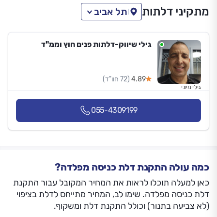
מתקיני דלתות
תל אביב
גילי שיווק-דלתות פנים חוץ וממ"ד
4.89
(72 חוו"ד)
גילי מיוני
055-4309199
כמה עולה התקנת דלת כניסה מפלדה?
כאן למעלה תוכלו לראות את המחיר המקובל עבור התקנת
דלת כניסה מפלדה. שימו לב, המחיר מתייחס לדלת בציפוי
(לא צביעה בתנור) וכולל התקנת דלת ומשקוף.